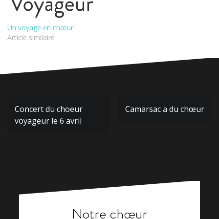
Un voyage en chœur
Article similaire
Navigation
Concert du choeur
Camarsac a du chœur
de
voyageur le 6 avril
l’article
Notre chœur