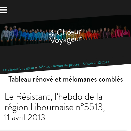
Aller
au
contenu
Saison 2012-2013
Revue de presse
Médias
Le Chœur Voyageur
Tableau rénové et mélomanes comblés
Le Résistant, l’hebdo de la
région Libournaise n°3513
,
11 avril 2013