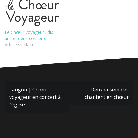
Le Chœur voyageur : dix
ans et deux concerts
Article similaire
Navigation
Langon | Chœur
Deux ensembles
de
voyageur en concert à
chantent en chœur
l’article
l’église