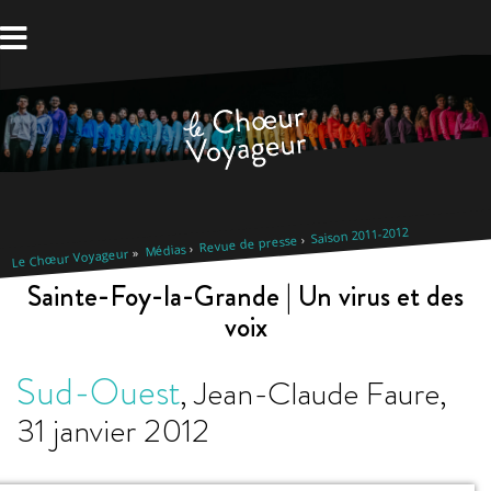
Aller
au
contenu
Saison 2011-2012
Revue de presse
Médias
Le Chœur Voyageur
Sainte-Foy-la-Grande | Un virus et des
voix
Sud-Ouest
,
Jean-Claude Faure
,
31 janvier 2012