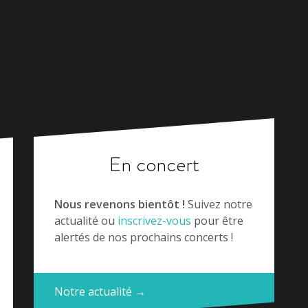
En concert
Nous revenons bientôt !
Suivez notre
actualité ou
inscrivez-vous
pour être
alertés de nos prochains concerts !
Notre actualité →