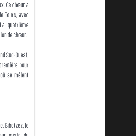
ux. Ce chœur a
de Tours, avec
 La quatrième
tion de chœur.
and Sud-Ouest,
première pour
, où se mêlent
. Bihotzez, le
œur mixte du