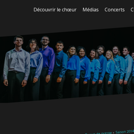
Aller
Découvrir le chœur
Médias
Concerts
C
au
contenu
Saison 2014
Revue de presse