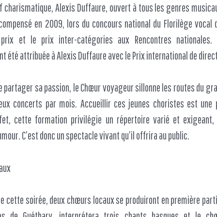
f charismatique, Alexis Duffaure, ouvert à tous les genres musica
récompensé en 2009, lors du concours national du Florilège vocal 
prix et le prix inter-catégories aux Rencontres nationales.
 été attribuée à Alexis Duffaure avec le Prix international de direc
e partager sa passion, le Chœur voyageur sillonne les routes du gr
ux concerts par mois. Accueillir ces jeunes choristes est une 
fet, cette formation privilégie un répertoire varié et exigeant
umour. C’est donc un spectacle vivant qu’il offrira au public.
aux
cette soirée, deux chœurs locaux se produiront en première partie
s de Guéthary, interprétera trois chants basques et le ch