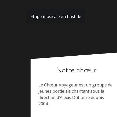
Navigation
Étape musicale en bastide
de
l’article
Notre chœur
Le Chœur Voyageur est un groupe de
jeunes bordelais chantant sous la
direction d’Alexis Duffaure depuis
2004.