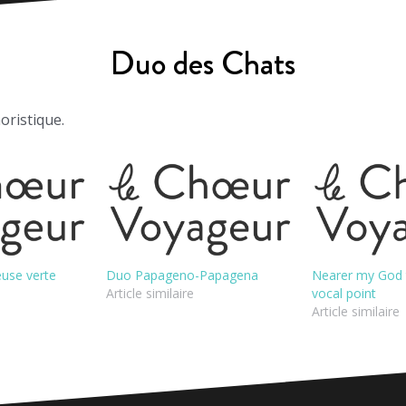
Duo des Chats
ristique.
euse verte
Duo Papageno-Papagena
Nearer my God 
Article similaire
vocal point
Article similaire