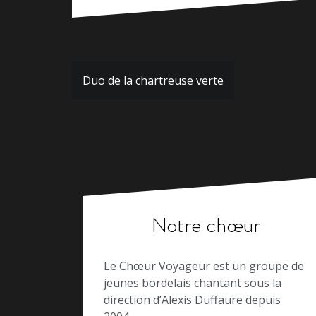
Navigation
Duo de la chartreuse verte
de
l’article
Notre chœur
Le Chœur Voyageur est un groupe de
jeunes bordelais chantant sous la
direction d’Alexis Duffaure depuis