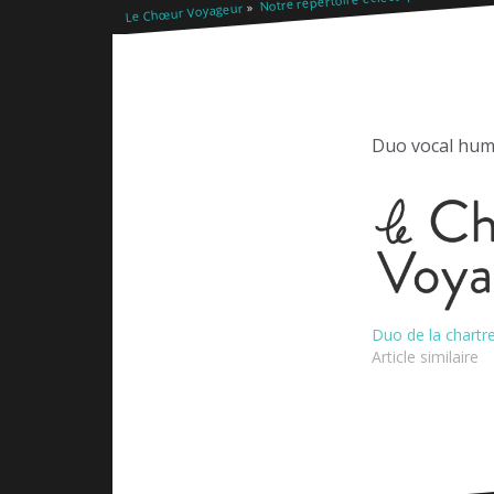
Le Chœur Voyageur
Duo vocal humo
Duo de la chartr
Article similaire