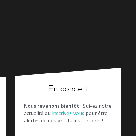
En concert
Nous revenons bientôt !
Suivez notre
actualité ou
inscrivez-vous
pour être
alertés de nos prochains concerts !