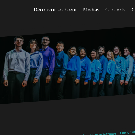
Aller
Découvrir le chœur
Médias
Concerts
C
au
contenu
Composite
Notre répertoire éclectique