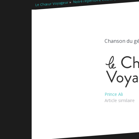
Le Chœur Voyageur
Chanson du gé
Prince Ali
Article similaire