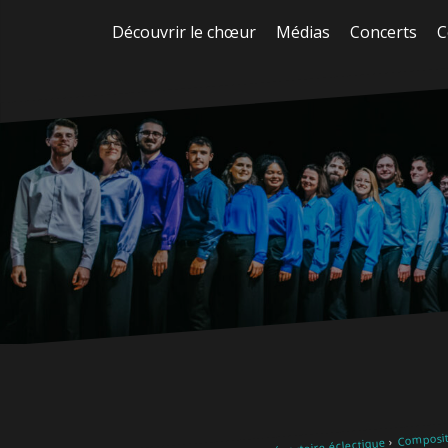
Aller
Découvrir le chœur
Médias
Concerts
C
au
contenu
Composit
Notre répertoire éclectique