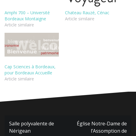
Amphi 700 – Université
Chateau Rauzé, Cénac
Bordeaux Montaigne
Article similaire
Article similaire
Cap Sciences à Bordeaux,
pour Bordeaux Accueille
Article similaire
Navigation
Salle polyvalente de
Église Notre-Dame de
de
Nérigean
l’Assomption de