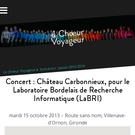
Aller
au
contenu
Saison 2013-2014
Concerts
Le Chœur Voyageur
Concert : Château Carbonnieux, pour le
Laboratoire Bordelais de Recherche
Informatique (LaBRI)
mardi 15 octobre 2013 – Route sans nom, Villenave-
d'Ornon, Gironde