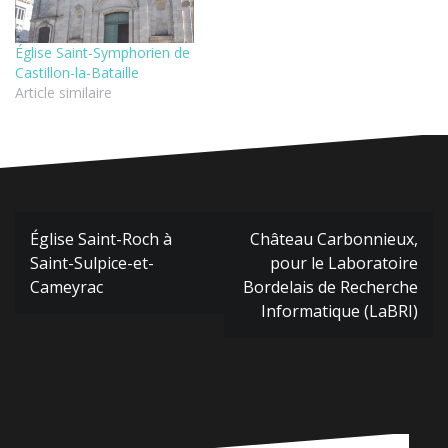
Église Saint-Symphorien de
Castillon-la-Bataille
Article similaire
Navigation
Église Saint-Roch à
Château Carbonnieux,
de
Saint-Sulpice-et-
pour le Laboratoire
l’article
Cameyrac
Bordelais de Recherche
Informatique (LaBRI)