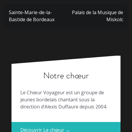
Navigation
Sainte-Marie-de-la-
Palais de la Musique de
de
Bastide de Bordeaux
Miskolc
l’article
Notre chœur
Le Chœur Voyageur est un groupe de
jeunes bordelais chantant sous la
direction d’Alexis Duffaure depuis 2004.
Découvrir Le chœur →