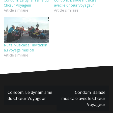
Condom. Le dynamisme du
Condom. Balade musicale
Chœur Voyageur
avec le Chœur Voyageur
Article similaire
Article similaire
Nuits Musicales : invitation
au voyage musical
Article similaire
Navigation
Condom. Le dynamisme
Condom. Balade
de
du Chœur Voyageur
musicale avec le Chœur
l’article
Voyageur