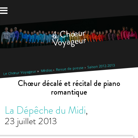
Aller
au
contenu
Saison 2012-2013
Revue de presse
Médias
Le Chœur Voyageur
Chœur décalé et récital de piano
romantique
La Dépêche du Midi
,
23 juillet 2013