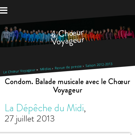
Aller
au
contenu
Saison 2012-2013
Revue de presse
Médias
Le Chœur Voyageur
Condom. Balade musicale avec le Chœur
Voyageur
La Dépêche du Midi
,
27 juillet 2013