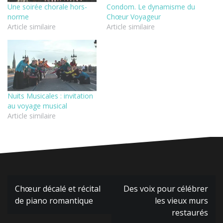
Une soirée chorale hors-
Condom. Le dynamisme du
norme
Chœur Voyageur
Article similaire
Article similaire
Nuits Musicales : invitation
au voyage musical
Article similaire
Navigation
Chœur décalé et récital
Des voix pour célébrer
de
de piano romantique
les vieux murs
l’article
restaurés