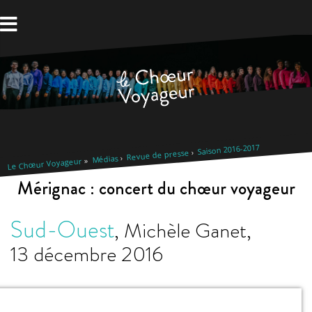
Aller
au
contenu
Saison 2016-2017
Revue de presse
Médias
Le Chœur Voyageur
Mérignac : concert du chœur voyageur
Sud-Ouest
,
Michèle Ganet
,
13 décembre 2016