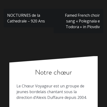
Navigation
NOCTURNES de la
Famed French choir
de
Cathedrale – 920 Ans
sang « Polegnala e
l’article
Todora » in Plovdiv
Notre chœur
Le Chœur Voyageur est un groupe de
jeunes bordelais chantant sous la
direction d’Alexis Duffaure depuis 2004.