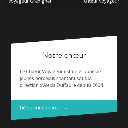
de
voyageur Gradignan
chœur voyageur
l’article
Notre chœur
Le Chœur Voyageur est un groupe de
jeunes bordelais chantant sous la
direction d’Alexis Duffaure depuis 2004.
Découvrir Le chœur →