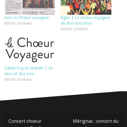
Avec le Chœur voyageur
Agen | Le chœur voyageur
Article similaire
de Bon-Encontre
Article similaire
Sainte-Foy-la-Grande | Un
virus et des voix
Article similaire
Navigation
Concert choeur
Mérignac : concert du