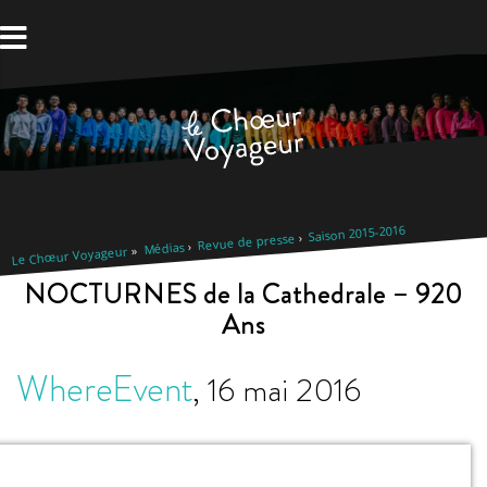
Aller
au
contenu
Saison 2015-2016
Revue de presse
Médias
Le Chœur Voyageur
NOCTURNES de la Cathedrale – 920
Ans
WhereEvent
,
16 mai 2016