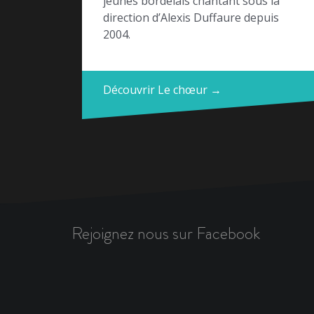
jeunes bordelais chantant sous la
direction d’Alexis Duffaure depuis
2004.
Découvrir Le chœur →
Rejoignez nous sur Facebook