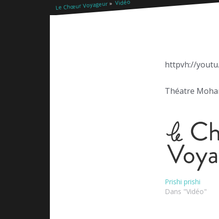
Vidéo
Le Chœur Voyageur
httpvh://yout
Théatre Moham
Prishi prishi
Dans "Vidéo"