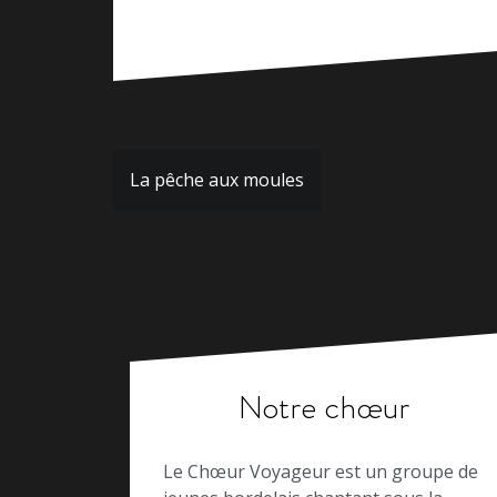
Navigation
La pêche aux moules
de
l’article
Notre chœur
Le Chœur Voyageur est un groupe de