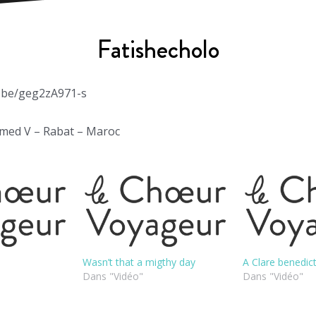
Fatishecholo
u.be/geg2zA971-s
ed V – Rabat – Maroc
Wasn’t that a migthy day
A Clare benedic
Dans "Vidéo"
Dans "Vidéo"