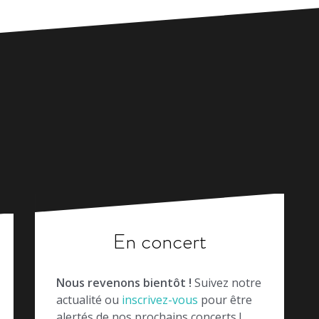
En concert
Nous revenons bientôt !
Suivez notre
actualité ou
inscrivez-vous
pour être
alertés de nos prochains concerts !